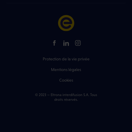
FAQ
Liste des tarifs
Infos Réseau
Liste des chaines
+352 499 466 888
Trouver un shop Eltrona
Protection de la vie privée
Mentions légales
Cookies
© 2023 — Eltrona interdifusion S.A. Tous
droits réservés.