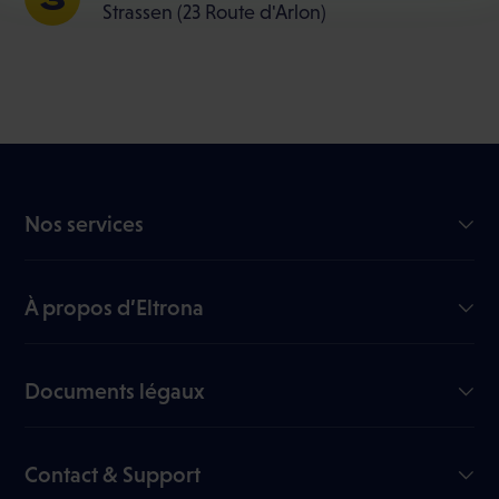
Strassen (23 Route d'Arlon)
m
e
n
t
Nos services
Internet
TV
À propos d’Eltrona
Mobile
Notre entreprise
Nous rejoindre
Documents légaux
My Eltrona
Documents utiles
Blog
Fiches signalétiques
Contact & Support
Règlement en ligne des litiges