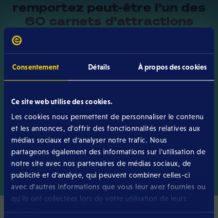
remportez peut-être l’un des
60 carnets d'attractions
pour profiter au maximum de
la Schueberfouer !
Consentement
Détails
À propos des cookies
Cliquez ici pour participer au tirage au sort
qui a lieu tous les lundis du 18/08 au 08/09
Ce site web utilise des cookies.
Les cookies nous permettent de personnaliser le contenu
Je participe au concours
et les annonces, d'offrir des fonctionnalités relatives aux
médias sociaux et d'analyser notre trafic. Nous
partageons également des informations sur l'utilisation de
notre site avec nos partenaires de médias sociaux, de
publicité et d'analyse, qui peuvent combiner celles-ci
avec d'autres informations que vous leur avez fournies ou
qu'ils ont collectées lors de votre utilisation de leurs
services.